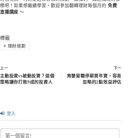
標吧！如果想繼續學習，歡迎參加翻轉理財每個月的
免費
直播講座
～
標籤
#
理財規劃
上一
下一
主動投資vs被動投資？這個
育嬰留職停薪買年資，容易
策略讓你打敗9成的投資人
忽略的2點效益評估
登入