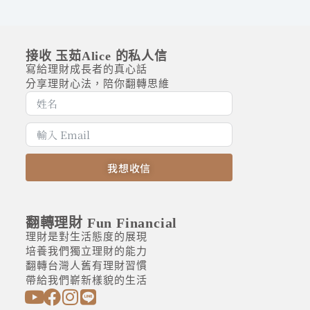
接收 玉茹Alice 的私人信
寫給理財成長者的真心話
分享理財心法，陪你翻轉思維
我想收信
A
l
t
翻轉理財 Fun Financial
e
理財是對生活態度的展現
r
培養我們獨立理財的能力
n
翻轉台灣人舊有理財習慣
a
帶給我們嶄新樣貌的生活
t
i
v