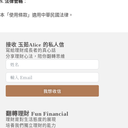
9. 法律管轄
：
本「使用條款」適用中華民國法律。
接收 玉茹Alice 的私人信
寫給理財成長者的真心話
分享理財心法，陪你翻轉思維
我想收信
A
l
t
翻轉理財 Fun Financial
e
理財是對生活態度的展現
r
培養我們獨立理財的能力
n